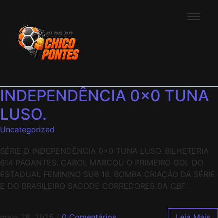
INDEPENDÊNCIA 0x0 TUNA
LUSO.
Uncategorized
SÉRIE D INDEPENDÊNCIA 0x0 TUNA LUSO. BILHETERIA
614 PAGANTES. CAROL MARCOU O PRIMEIRO GOL DO
ESTADUAL FEMININO SUB 18. BOMBA CRIAÇÃO DA SÉRIE
E DO BRASILEIRO SACODE CORREDORES DA CBF.
maio 28, 2025
/
0 Comentários
Leia Mais