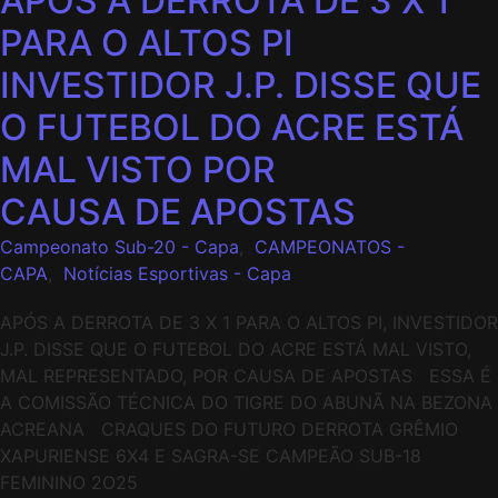
APÓS A DERROTA DE 3 X 1
PARA O ALTOS PI
INVESTIDOR J.P. DISSE QUE
O FUTEBOL DO ACRE ESTÁ
MAL VISTO POR
CAUSA DE APOSTAS
Campeonato Sub-20 - Capa
,
CAMPEONATOS -
CAPA
,
Notícias Esportivas - Capa
APÓS A DERROTA DE 3 X 1 PARA O ALTOS PI, INVESTIDOR
J.P. DISSE QUE O FUTEBOL DO ACRE ESTÁ MAL VISTO,
MAL REPRESENTADO, POR CAUSA DE APOSTAS ESSA É
A COMISSÃO TÉCNICA DO TIGRE DO ABUNÃ NA BEZONA
ACREANA CRAQUES DO FUTURO DERROTA GRÊMIO
XAPURIENSE 6X4 E SAGRA-SE CAMPEÃO SUB-18
FEMININO 2O25