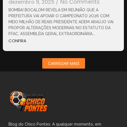
No Comments
dezembro 9, 2025
/
BOMBA! BOCALOM REVELA EM REUNIÃO QUE A
PREFEITURA VAI APOIAR O CAMPEONATO 2O26 COM
MEIO MILHÃO DE REAIS PRESIDENTE ADEM ARAÚJO VAI
PROPOR ALTERAÇÕES MODERNAS NO ESTATUTO DA
FFAC, ASSEMBLÉIA GERAL EXTRAORDINÁRIA...
CONFIRA
CARREGAR MAIS
Blog do Chico Pontes: A qualquer momento, em