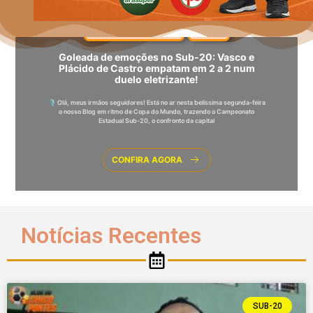
CAMPEONATO ACREANO
SUB-20
Goleada
de emoções no Sub-20: Vasco e
Plácido de Castro empatam em 2 a 2 num
duelo eletrizante!
🎙️ Olá, meus irmãos seguidores! Está no ar nesta belíssima segunda-feira
o nosso Blog em ritmo de Copa do Mundo, trazendo o Campeonato
Estadual Sub-20, o confronto da capital
CONFIRA AGORA
Notícias Recentes
SUB-20