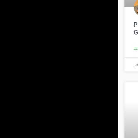
P
G
LE
ju