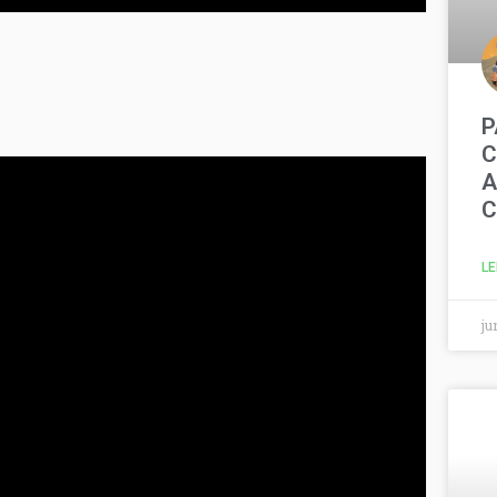
P
C
A
LE
ju