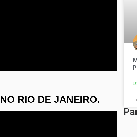
M
P
LE
 NO RIO DE JANEIRO.
ju
Pa