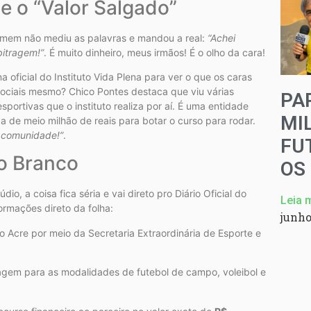
e o “Valor Salgado”
homem não mediu as palavras e mandou a real:
“Achei
bitragem!”
. É muito dinheiro, meus irmãos! É o olho da cara!
 oficial do Instituto Vida Plena para ver o que os caras
ociais mesmo? Chico Pontes destaca que viu várias
PA
sportivas que o instituto realiza por aí. É uma entidade
MI
 de meio milhão de reais para botar o curso para rodar.
 comunidade!”
.
FU
no Branco
OS
, a coisa fica séria e vai direto pro Diário Oficial do
Leia 
ormações direto da folha:
junho
 Acre por meio da Secretaria Extraordinária de Esporte e
agem para as modalidades de futebol de campo, voleibol e