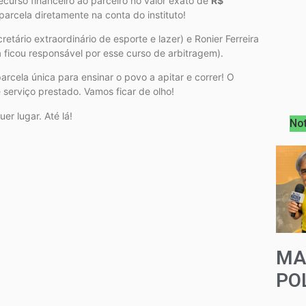
recurso financeiro ao parceiro no valor exato de
R$
arcela diretamente na conta do instituto!
retário extraordinário de esporte e lazer) e Ronier Ferreira
a ficou responsável por esse curso de arbitragem).
rcela única para ensinar o povo a apitar e correr! O
de serviço prestado. Vamos ficar de olho!
r lugar. Até lá!
Not
MA
PO