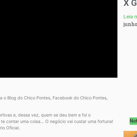
X 
Leia 
junho
ira o Blog do Chico Pontes, Facebook do Chico Pontes,
rtivas e, dessa vez, quem se deu bem e foi o
Not
u te contar uma coisa… O negócio vai custar uma fortuna!
io Oficial.