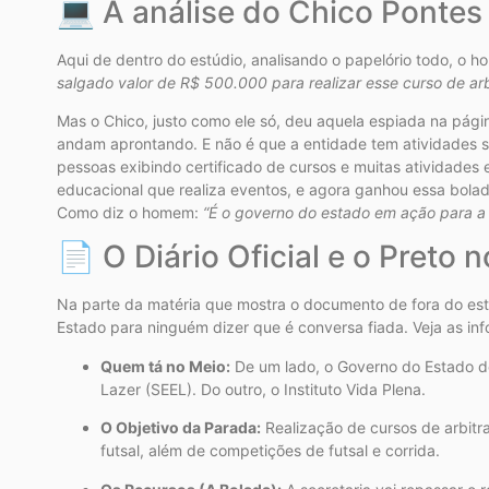
💻 A análise do Chico Pontes 
Aqui de dentro do estúdio, analisando o papelório todo, o 
salgado valor de R$ 500.000 para realizar esse curso de ar
Mas o Chico, justo como ele só, deu aquela espiada na página
andam aprontando. E não é que a entidade tem atividades s
pessoas exibindo certificado de cursos e muitas atividades e
educacional que realiza eventos, e agora ganhou essa bolada
Como diz o homem:
“É o governo do estado em ação para a
📄 O Diário Oficial e o Preto 
Na parte da matéria que mostra o documento de fora do estúdio
Estado para ninguém dizer que é conversa fiada. Veja as inf
Quem tá no Meio:
De um lado, o Governo do Estado do
Lazer (SEEL). Do outro, o Instituto Vida Plena.
O Objetivo da Parada:
Realização de cursos de arbitr
futsal, além de competições de futsal e corrida.