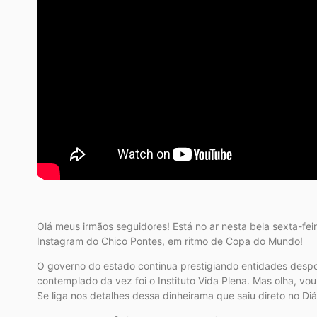
Olá meus irmãos seguidores! Está no ar nesta bela sexta-fe
Instagram do Chico Pontes, em ritmo de Copa do Mundo!
O governo do estado continua prestigiando entidades despo
contemplado da vez foi o Instituto Vida Plena. Mas olha, vo
Se liga nos detalhes dessa dinheirama que saiu direto no Diár