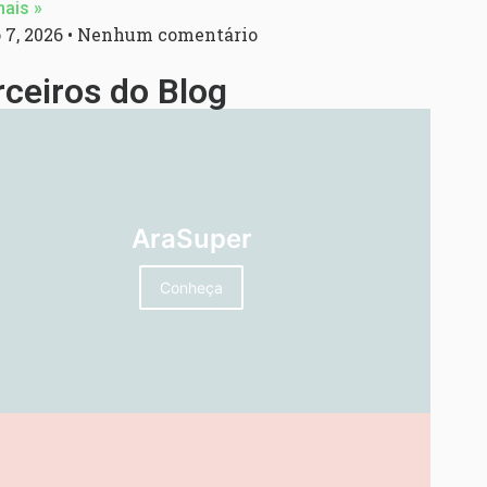
mais »
 7, 2026
Nenhum comentário
rceiros do Blog
AraSuper
Conheça