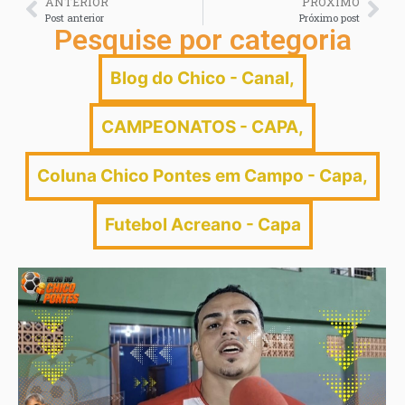
ANTERIOR
PRÓXIMO
Post anterior
Próximo post
Pesquise por categoria
Blog do Chico - Canal
,
CAMPEONATOS - CAPA
,
Coluna Chico Pontes em Campo - Capa
,
Futebol Acreano - Capa