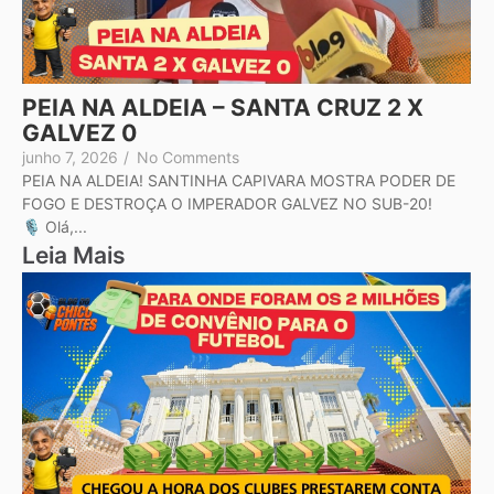
PEIA NA ALDEIA – SANTA CRUZ 2 X
GALVEZ 0
junho 7, 2026
/
No Comments
PEIA NA ALDEIA! SANTINHA CAPIVARA MOSTRA PODER DE
FOGO E DESTROÇA O IMPERADOR GALVEZ NO SUB-20!
🎙️ Olá,...
Leia Mais