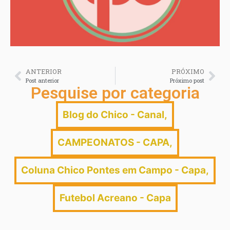
ANTERIOR
PRÓXIMO
Post anterior
Próximo post
Pesquise por categoria
Blog do Chico - Canal
,
CAMPEONATOS - CAPA
,
Coluna Chico Pontes em Campo - Capa
,
Futebol Acreano - Capa