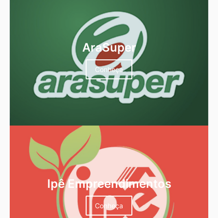
AraSuper
Conheça
Ipê Empreendimentos
Conheça