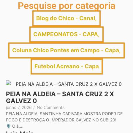
Pesquise por categoria
Blog do Chico - Canal
,
CAMPEONATOS - CAPA
,
Coluna Chico Pontes em Campo - Capa
,
Futebol Acreano - Capa
PEIA NA ALDEIA – SANTA CRUZ 2 X
GALVEZ 0
junho 7, 2026
/
No Comments
PEIA NA ALDEIA! SANTINHA CAPIVARA MOSTRA PODER DE
FOGO E DESTROÇA O IMPERADOR GALVEZ NO SUB-20!
🎙️ Olá,...