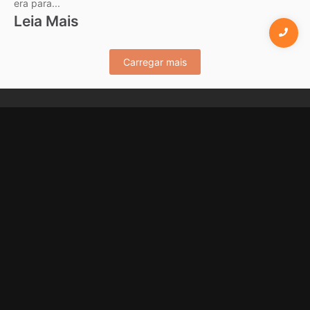
era para...
Leia Mais
Carregar mais
Blog do Chico Pontes: A qualquer momento, em
qualquer lugar.
© 2026 Modelo de site criado e Personalizado por Leôncio
Carioca
Campeonatos
Categorias
Campeonato Acreano
Notícias Esportivas