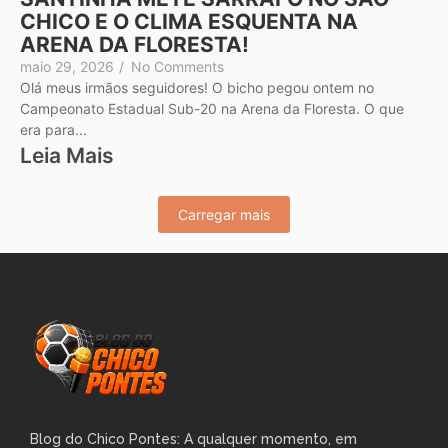
CHICO E O CLIMA ESQUENTA NA
ARENA DA FLORESTA!
maio 29, 2026
/
No Comments
Olá meus irmãos seguidores! O bicho pegou ontem no
Campeonato Estadual Sub-20 na Arena da Floresta. O que
era para...
Leia Mais
Carregar mais
Blog do Chico Pontes: A qualquer momento, em