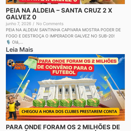
PEIA NA ALDEIA – SANTA CRUZ 2 X
GALVEZ 0
junho 7, 2026
/
No Comments
PEIA NA ALDEIA! SANTINHA CAPIVARA MOSTRA PODER DE
FOGO E DESTROÇA O IMPERADOR GALVEZ NO SUB-20!
🎙️ Olá,...
Leia Mais
PARA ONDE FORAM OS 2 MILHÕES DE