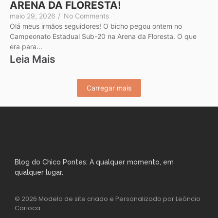
ARENA DA FLORESTA!
maio 29, 2026
/
No Comments
Olá meus irmãos seguidores! O bicho pegou ontem no
Campeonato Estadual Sub-20 na Arena da Floresta. O que
era para...
Leia Mais
Carregar mais
Blog do Chico Pontes: A qualquer momento, em
qualquer lugar.
© 2026 Modelo de site criado e Personalizado por Leôncio
Carioca