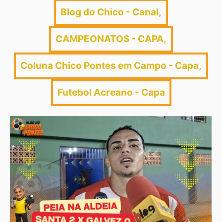
Blog do Chico - Canal
,
CAMPEONATOS - CAPA
,
Coluna Chico Pontes em Campo - Capa
,
Futebol Acreano - Capa