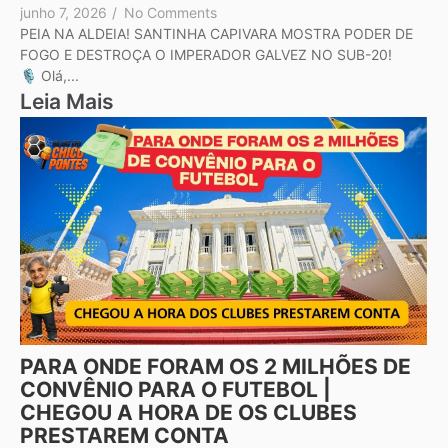
junho 7, 2026
/
No Comments
PEIA NA ALDEIA! SANTINHA CAPIVARA MOSTRA PODER DE
FOGO E DESTROÇA O IMPERADOR GALVEZ NO SUB-20!
🎙️ Olá,...
Leia Mais
PARA ONDE FORAM OS 2 MILHÕES DE
CONVÊNIO PARA O FUTEBOL |
CHEGOU A HORA DE OS CLUBES
PRESTAREM CONTA