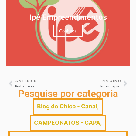
Ipê Empreendimentos
Conheça
ANTERIOR
PRÓXIMO
Post anterior
Próximo post
Pesquise por categoria
Blog do Chico - Canal
,
CAMPEONATOS - CAPA
,