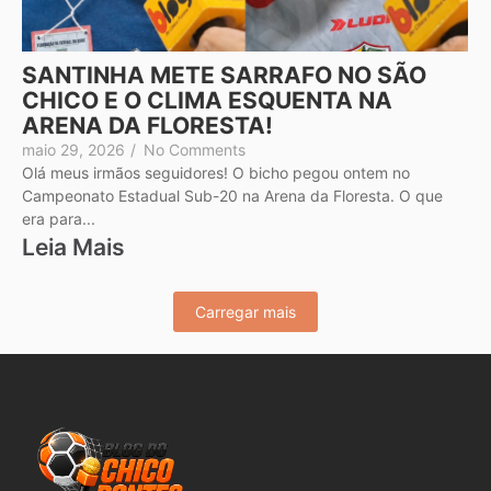
SANTINHA METE SARRAFO NO SÃO
CHICO E O CLIMA ESQUENTA NA
ARENA DA FLORESTA!
maio 29, 2026
/
No Comments
Olá meus irmãos seguidores! O bicho pegou ontem no
Campeonato Estadual Sub-20 na Arena da Floresta. O que
era para...
Leia Mais
Carregar mais