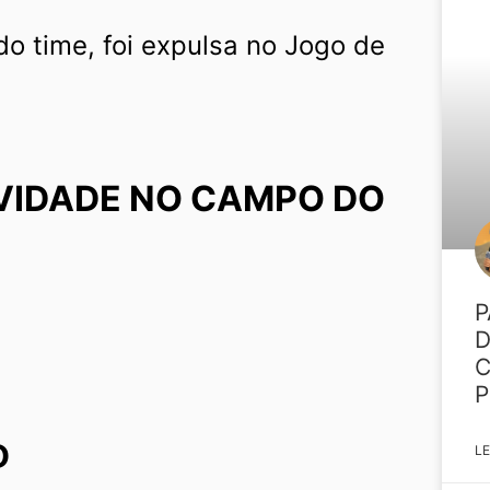
 do time, foi expulsa no Jogo de
VIDADE NO CAMPO DO
P
D
C
P
O
LE