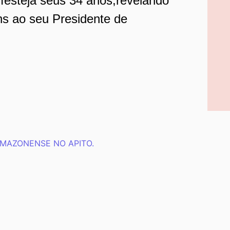
 festeja seus 34 anos,revelando
ns ao seu Presidente de
AMAZONENSE NO APITO.