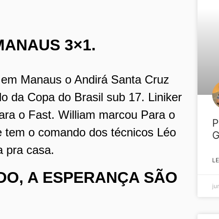
MANAUS 3×1.
a em Manaus o Andirá Santa Cruz
ado da Copa do Brasil sub 17.
Liniker
ara o Fast. William marcou Para o
P
 tem o comando dos técnicos Léo
G
 pra casa.
LE
DO, A ESPERANÇA SÃO
ju