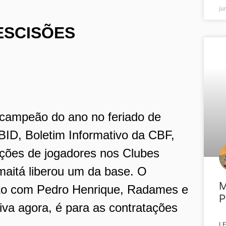
ju
ESCISÕES
 campeão do ano no feriado de
 BID, Boletim Informativo da CBF,
rações de jogadores nos Clubes
maitá liberou um da base. O
M
ato com Pedro Henrique, Radames e
P
iva agora, é para as contratações
LE