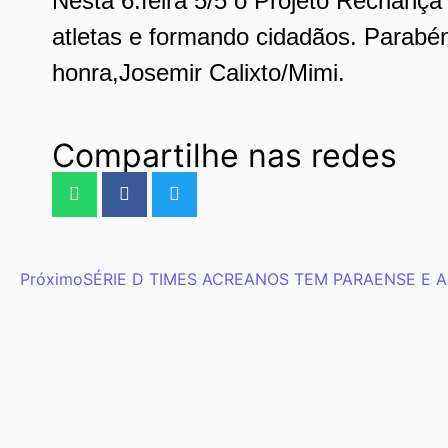
Nesta 6.feira 5/5 o Projeto Recriança
atletas e formando cidadãos. Parabé
honra,Josemir Calixto/Mimi.
Compartilhe nas redes
Próximo
SÉRIE D TIMES ACREANOS TEM PARAENSE E 