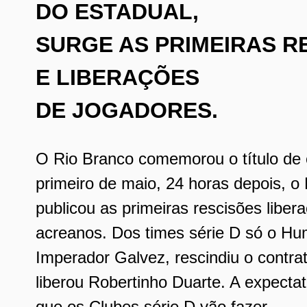
DO ESTADUAL,
SURGE AS PRIMEIRAS R
E LIBERAÇÕES
DE JOGADORES.
O Rio Branco comemorou o título de
primeiro de maio, 24 horas depois, o
publicou as primeiras rescisões libe
acreanos. Dos times série D só o Hu
Imperador Galvez, rescindiu o contr
liberou Robertinho Duarte. A expectat
que os Clubes série D vão fazer.