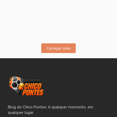
ARENA DA FLORESTA!
maio 29, 2026
/
No Comments
Olá meus irmãos seguidores! O bicho pegou ontem no
Campeonato Estadual Sub-20 na Arena da Floresta. O que
era para...
Leia Mais
Carregar mais
Blog do Chico Pontes: A qualquer momento, em
qualquer lugar.