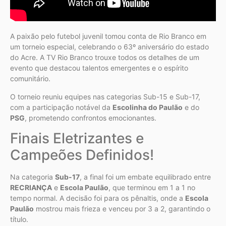
A paixão pelo futebol juvenil tomou conta de Rio Branco em
um torneio especial, celebrando o 63º aniversário do estado
do Acre. A TV Rio Branco trouxe todos os detalhes de um
evento que destacou talentos emergentes e o espírito
comunitário.
O torneio reuniu equipes nas categorias Sub-15 e Sub-17,
com a participação notável da
Escolinha do Paulão
e do
PSG
, prometendo confrontos emocionantes.
Finais Eletrizantes e
Campeões Definidos!
Na categoria
Sub-17
, a final foi um embate equilibrado entre
RECRIANÇA
e
Escola Paulão
, que terminou em 1 a 1 no
tempo normal. A decisão foi para os pênaltis, onde a
Escola
Paulão
mostrou mais frieza e venceu por 3 a 2, garantindo o
título.