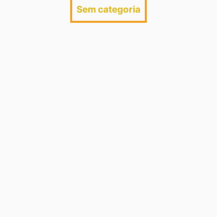
Sem categoria
PEIA NA ALDEIA – SANTA CRUZ 2 X
GALVEZ 0
junho 7, 2026
/
No Comments
PEIA NA ALDEIA! SANTINHA CAPIVARA MOSTRA PODER DE
FOGO E DESTROÇA O IMPERADOR GALVEZ NO SUB-20!
🎙️ Olá,...