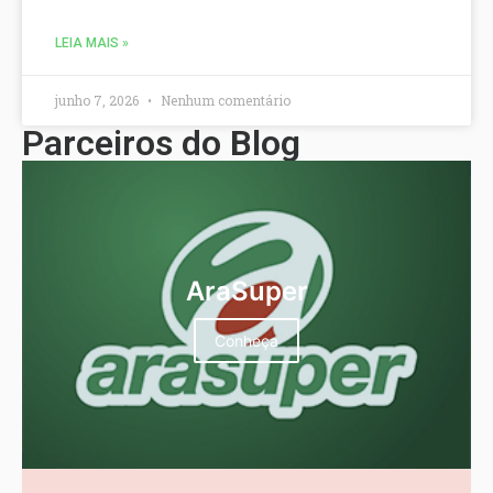
LEIA MAIS »
junho 7, 2026
Nenhum comentário
Parceiros do Blog
AraSuper
Conheça