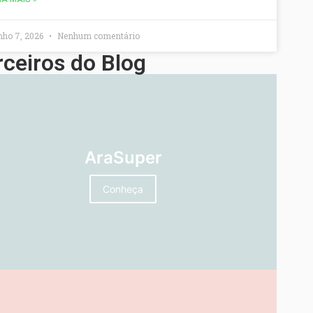
nho 7, 2026
Nenhum comentário
rceiros do Blog
AraSuper
Conheça