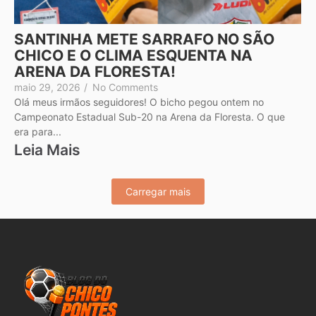
SANTINHA METE SARRAFO NO SÃO
CHICO E O CLIMA ESQUENTA NA
ARENA DA FLORESTA!
maio 29, 2026
/
No Comments
Olá meus irmãos seguidores! O bicho pegou ontem no
Campeonato Estadual Sub-20 na Arena da Floresta. O que
era para...
Leia Mais
Carregar mais