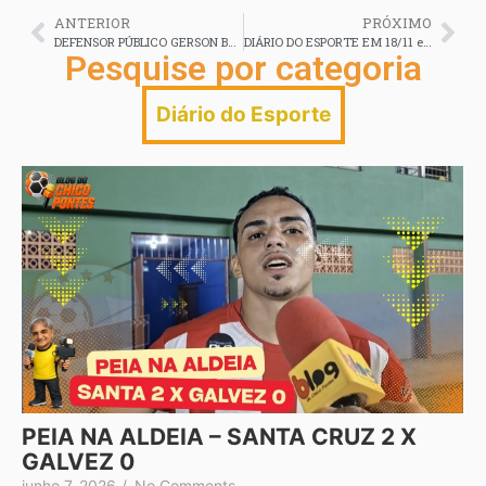
ANTERIOR
PRÓXIMO
DEFENSOR PÚBLICO GERSON BOAVENTURA ACLAMADO PRESIDENTE DO RBFC E O ADVOGADO WELLIGTON BARBOSA ELEITO PRESIDENTE DO CONSELHO DELIBERATIVO
DIÁRIO DO ESPORTE EM 18/11 em 2025
Pesquise por categoria
Diário do Esporte
PEIA NA ALDEIA – SANTA CRUZ 2 X
GALVEZ 0
junho 7, 2026
/
No Comments