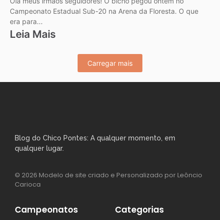
Olá meus irmãos seguidores! O bicho pegou ontem no
Campeonato Estadual Sub-20 na Arena da Floresta. O que
era para...
Leia Mais
Carregar mais
Blog do Chico Pontes: A qualquer momento, em
qualquer lugar.
© 2026 Modelo de site criado e Personalizado por Leôncio
Carioca
Campeonatos
Categorias