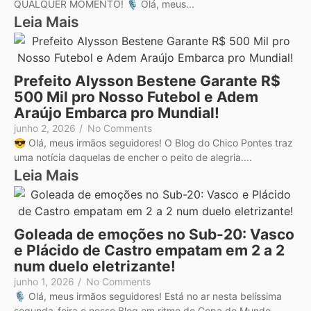
QUALQUER MOMENTO! 🎙️ Olá, meus...
Leia Mais
Prefeito Alysson Bestene Garante R$
500 Mil pro Nosso Futebol e Adem
Araújo Embarca pro Mundial!
junho 2, 2026
/
No Comments
😎 Olá, meus irmãos seguidores! O Blog do Chico Pontes traz
uma notícia daquelas de encher o peito de alegria....
Leia Mais
Goleada de emoções no Sub-20: Vasco
e Plácido de Castro empatam em 2 a 2
num duelo eletrizante!
junho 1, 2026
/
No Comments
🎙️ Olá, meus irmãos seguidores! Está no ar nesta belíssima
segunda-feira o nosso Blog em ritmo de Copa do Mundo,...