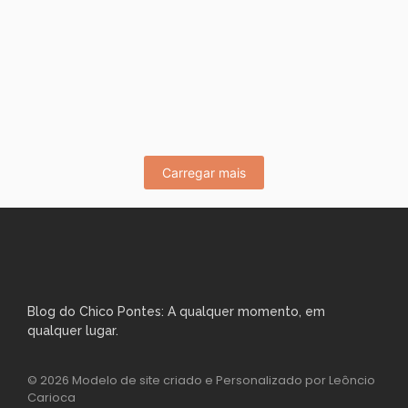
ARENA DA FLORESTA!
maio 29, 2026
/
No Comments
Olá meus irmãos seguidores! O bicho pegou ontem no
Campeonato Estadual Sub-20 na Arena da Floresta. O que
era para...
Leia Mais
Carregar mais
Blog do Chico Pontes: A qualquer momento, em
qualquer lugar.
© 2026 Modelo de site criado e Personalizado por Leôncio
Carioca