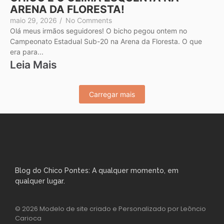
ARENA DA FLORESTA!
maio 29, 2026
/
No Comments
Olá meus irmãos seguidores! O bicho pegou ontem no
Campeonato Estadual Sub-20 na Arena da Floresta. O que
era para...
Leia Mais
Carregar mais
Blog do Chico Pontes: A qualquer momento, em
qualquer lugar.
© 2026 Modelo de site criado e Personalizado por Leôncio
Carioca