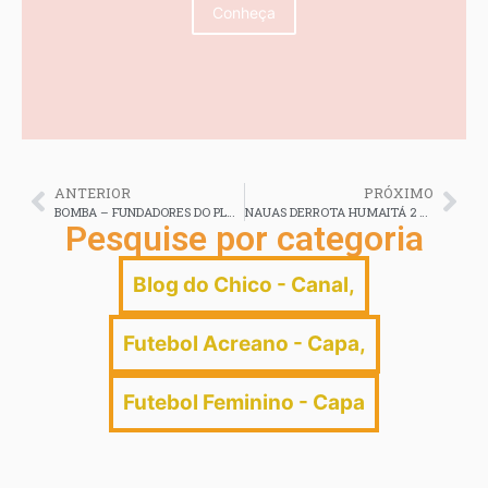
Conheça
ANTERIOR
PRÓXIMO
BOMBA – FUNDADORES DO PLÁCIDO DE CASTRO | ENTRA NA JUSTIÇA PEDE AFASTAMENTO DO PRESIDENTE E NOVAS ELEIÇÕES NO CLUBE
NAUAS DERROTA HUMAITÁ 2 X 1 – Técnino Kinho Brito reclama do gramado do Florestão
Pesquise por categoria
Blog do Chico - Canal
,
Futebol Acreano - Capa
,
Futebol Feminino - Capa