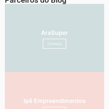
AraSuper
Conheça
Ipê Empreendimentos