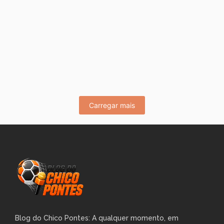
CHICO E O CLIMA ESQUENTA NA
ARENA DA FLORESTA!
maio 29, 2026
/
No Comments
Olá meus irmãos seguidores! O bicho pegou ontem no
Campeonato Estadual Sub-20 na Arena da Floresta. O que
era para...
Leia Mais
Carregar mais
Blog do Chico Pontes: A qualquer momento, em