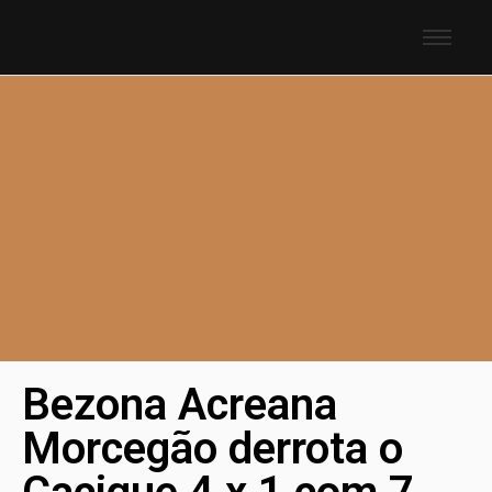
Bezona Acreana
Morcegão derrota o