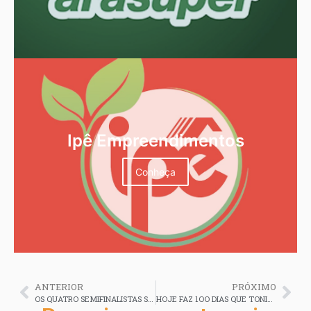
Ipê Empreendimentos
Conheça
ANTERIOR
PRÓXIMO
OS QUATRO SEMIFINALISTAS SUB 2O, FORAM ESCOLADOS NO RIO BRANCO FOOTBALL CLUB
HOJE FAZ 1OO DIAS QUE TONIQUIM NOS DEIXOU E 1OO DIAS QUE ADEM ARAÚJO ASSUMIU O TRONO