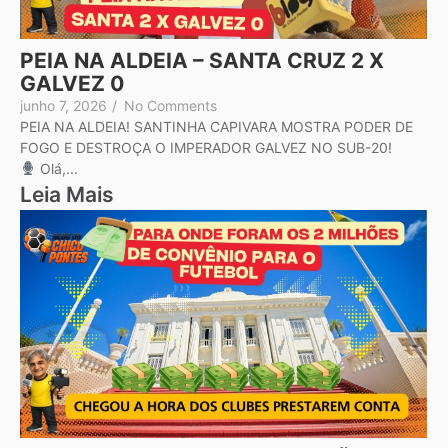
PEIA NA ALDEIA – SANTA CRUZ 2 X
GALVEZ 0
junho 7, 2026
/
No Comments
PEIA NA ALDEIA! SANTINHA CAPIVARA MOSTRA PODER DE
FOGO E DESTROÇA O IMPERADOR GALVEZ NO SUB-20!
Olá,...
Leia Mais