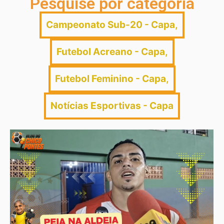
Pesquise por categoria
Campeonato Sub-20 - Capa
,
Futebol Acreano - Capa
,
Futebol Feminino - Capa
,
Notícias Esportivas - Capa