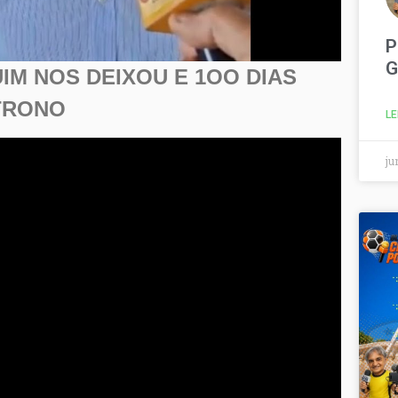
P
G
IM NOS DEIXOU E 1OO DIAS
TRONO
LE
ju