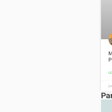
M
P
LE
ju
Pa