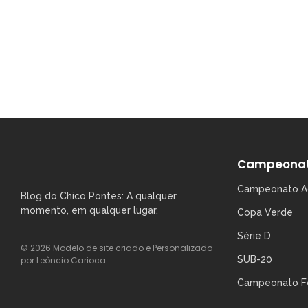
RELEMBRANDO A HISTÓRIA
No Comments
junho 28, 2023
/
EX JOGADORES RECEBEM CAMISAS NO NINHO DA 
acompanhar a entrega de camisas do Clube par
CONFIRA
Campeona
Campeonato A
Blog do Chico Pontes: A qualquer
momento, em qualquer lugar.
Copa Verde
Série D
© 2026 Modelo de site criado e Personalizado
SUB-20
por Leôncio Carioca
Campeonato F