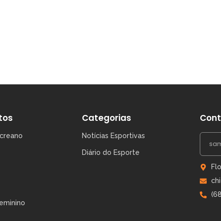
ÁGUIA. A convite do Presidente Kleber Lima, o Blogdochic
a...
tos
Categorias
Cont
creano
Notícias Esportivas
Diário do Esporte
Fl
ch
(6
eminino