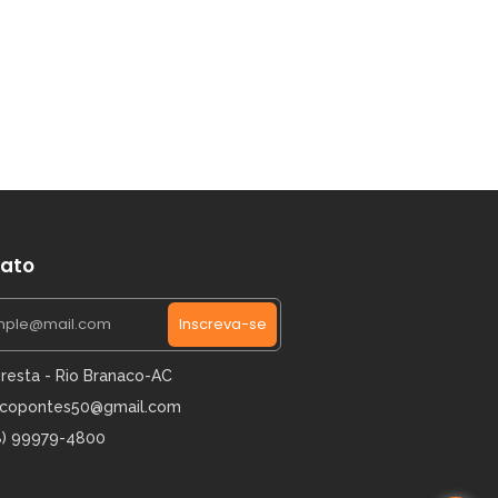
opontes voltou ao ninho da águia para
ato
Inscreva-se
oresta - Rio Branaco-AC
icopontes50@gmail.com
8) 99979-4800