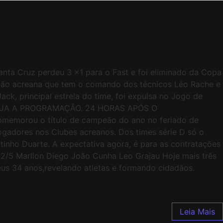
a Cruz perdeu 3 x1 para o Fast e foi eliminado da Copa
gação acreana que tem o comando dos técnicos Léo Rache e
 principal estrela do time, foi expulsa no Jogo de
VEJA A PROGRAMAÇÃO. 24 HORAS APÓS O
orou o título de campeão do ano no feriado de
 jogadores nos Clubes acreanos. Dos times série D só o
inho Duarte. A expectativa agora, é para as contratações
2/5 Marllon Diego João Cunha Leo Grajau Hoje mais três
eus 34 anos,revelando atletas e formando cidadãos.
Leia Mais