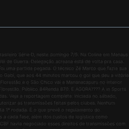
ileiro Série D, neste domingo 7/5. Na Colina em Manaus
éi de Guerra. Delegação acreana está de volta pra casa.
 uma partida pegada. O técnico Zé Marco que fazia sua
 Gabi, que aos 44 minutos marcou o gol que deu a vitória
lorestão e o São Chico vai a Mananacapuru no interior
lorestão. Público 84Renda 870. E AGORA???? A in Sports
das. Veja a reportagem completa: Iniciada no sábado,
utorizar as transmissões feitas pelos clubes. Nenhum
ta 1ª rodada. É o que prevê o regulamento do
s a cada fase, além dos custos de logística como
 CBF havia negociado esses direitos de transmissões com