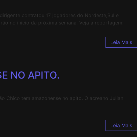
irigente contratou 17 jogadores do Nordeste,Sul e
rão no inicio da próxima semana. Veja a reportagem:
Leia Mais
E NO APITO.
 São Chico tem amazonense no apito. O acreano Julian
Leia Mais