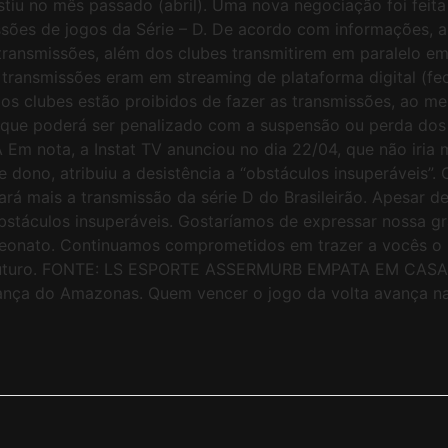
stiu no mês passado (abril). Uma nova negociação foi fei
es de jogos da Série – D. De acordo com informações, a d
 transmissões, além dos clubes transmitirem em paralelo e
s transmissões eram em streaming de plataforma digital (f
 os clubes estão proibidos de fazer as transmissões, ao m
que poderá ser penalizado com a suspensão ou perda dos di
m nota, a Instat TV anunciou no dia 22/04, que não iria ma
no, atribuiu a desistência a “obstáculos insuperáveis”. C
rá mais a transmissão da série D do Brasileirão. Apesar 
stáculos insuperáveis. Gostaríamos de expressar nossa gra
onato. Continuamos comprometidos em trazer a vocês o m
 no futuro. FONTE: LS ESPORTE ASSERMURB EMPATA EM CA
nça do Amazonas. Quem vencer o jogo da volta avança na