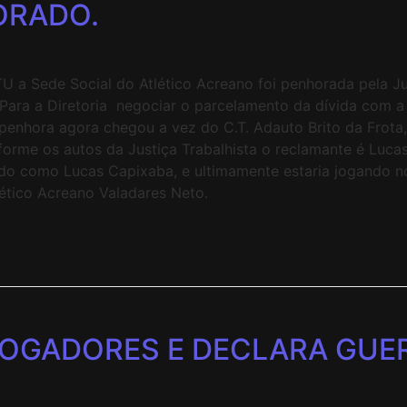
ORADO.
PTU a Sede Social do Atlético Acreano foi penhorada pela
Para a Diretoria negociar o parcelamento da dívida com a 
penhora agora chegou a vez do C.T. Adauto Brito da Frota,
e os autos da Justiça Trabalhista o reclamante é Lucas 
ecido como Lucas Capixaba, e ultimamente estaria jogand
ico Acreano Valadares Neto.
JOGADORES E DECLARA GUE