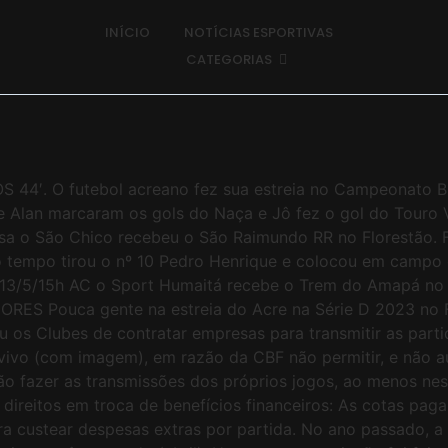
INÍCIO
NOTÍCIAS ESPORTIVAS
CATEGORIAS
 O futebol acreano fez sua estreia no Campeonato Bras
e Alan marcaram os gols do Naça e Jô fez o gol do Touro V
 São Chico recebeu o São Raimundo RR no Florestão. Foi
 tempo tirou o nº 10 Pedro Henrique e colocou em campo o
 13/5/15h AC o Sport Humaitá recebe o Trem do Amapá no F
ES Pouca gente na estreia do Acre na Série D 2023 no F
u os Clubes de contratar empresas para transmitir as parti
o vivo (com imagem), em razão da CBF não permitir, e não a
ão fazer as transmissões dos próprios jogos, ao menos nes
reitos em troca de benefícios financeiros: As cotas paga
a custear despesas extras por partida. No ano passado, a