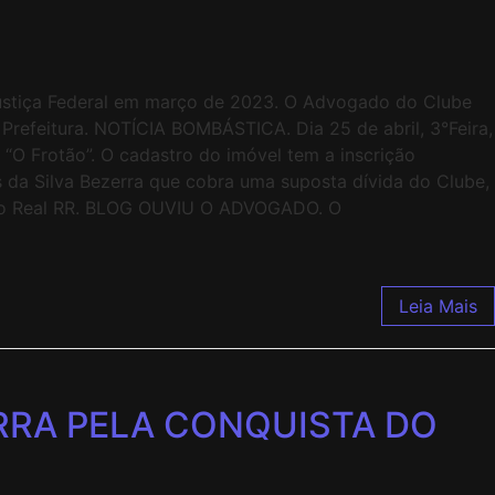
 Justiça Federal em março de 2023. O Advogado do Clube
Prefeitura. NOTÍCIA BOMBÁSTICA. Dia 25 de abril, 3°Feira,
 “O Frotão”. O cadastro do imóvel tem a inscrição
da Silva Bezerra que cobra uma suposta dívida do Clube,
o no Real RR. BLOG OUVIU O ADVOGADO. O
Leia Mais
RRA PELA CONQUISTA DO