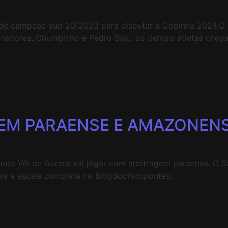
o de campeão sub 20/2023 para disputar a Copinha 2024.O d
nadores, Chumbinho e Pedro Balu. os demais atletas chega
TEM PARAENSE E AMAZONENS
 Touro Véi de Guerra vai jogar com arbitragem paraense. O
 Veja a escala completa no Blogdochicopontes: