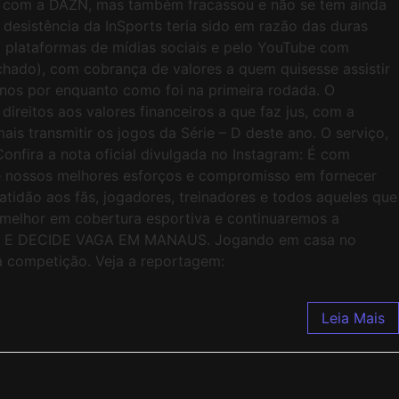
ta com a DAZN, mas também fracassou e não se tem ainda
esistência da InSports teria sido em razão das duras
m plataformas de mídias sociais e pelo YouTube com
echado), com cobrança de valores a quem quisesse assistir
enos por enquanto como foi na primeira rodada. O
reitos aos valores financeiros a que faz jus, com a
is transmitir os jogos da Série – D deste ano. O serviço,
onfira a nota oficial divulgada no Instagram: É com
de nossos melhores esforços e compromisso em fornecer
tidão aos fãs, jogadores, treinadores e todos aqueles que
elhor em cobertura esportiva e continuaremos a
SA E DECIDE VAGA EM MANAUS. Jogando em casa no
 competição. Veja a reportagem:
Leia Mais