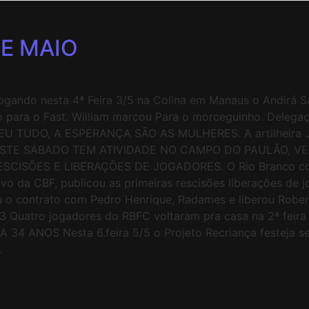
E MAIO
o nesta 4ª Feira 3/5 na Colina em Manaus o Andirá Sant
iogo para o Fast. William marcou Para o morceguinho. Dele
 TUDO, A ESPERANÇA SÃO AS MULHERES. A artilheira Jack,
 NESTE SÁBADO TEM ATIVIDADE NO CAMPO DO PAULÃO, 
SÕES E LIBERAÇÕES DE JOGADORES. O Rio Branco comem
tivo da CBF, publicou as primeiras rescisões liberações de
u o contrato com Pedro Henrique, Radames e liberou Robert
Quatro jogadores do RBFC voltaram pra casa na 2ª feira 
 34 ANOS Nesta 6.feira 5/5 o Projeto Recriança festeja s
i.