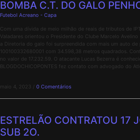
BOMBA C.T. DO GALO PENH
Futebol Acreano - Capa
Com uma dívida de meio milhão de reais de tributos de I
Valadares orientou o Presidente do Clube Marcelo Avelino 
a Diretoria do galo foi surpreendida com mais um auto de 
100100332680001 com 34.598,38 metros quadrados. Conform
no valor de 17.232.59. O atacante Lucas Bezerra é conh
BLOGDOCHICOPONTES fez contato com advogado do Atlét
maio 4, 2023
/
0 Comentários
ESTRELÃO CONTRATOU 17 
SUB 2O.