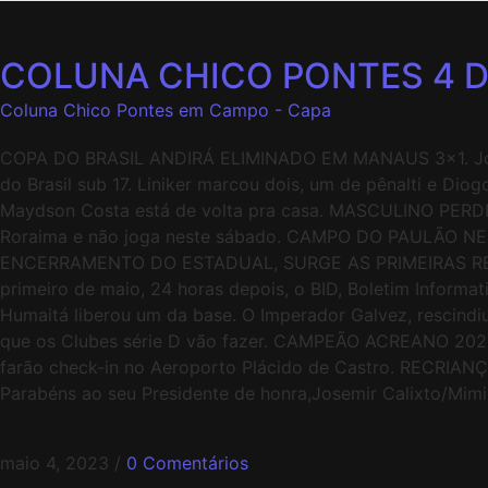
COLUNA CHICO PONTES 4 D
Coluna Chico Pontes em Campo - Capa
COPA DO BRASIL ANDIRÁ ELIMINADO EM MANAUS 3×1. Jogand
do Brasil sub 17. Liniker marcou dois, um de pênalti e D
Maydson Costa está de volta pra casa. MASCULINO PERDEU
Roraima e não joga neste sábado. CAMPO DO PAULÃO
ENCERRAMENTO DO ESTADUAL, SURGE AS PRIMEIRAS RESCI
primeiro de maio, 24 horas depois, o BID, Boletim Informa
Humaitá liberou um da base. O Imperador Galvez, rescindi
que os Clubes série D vão fazer. CAMPEÃO ACREANO 2023 
farão check-in no Aeroporto Plácido de Castro. RECRIANÇA
Parabéns ao seu Presidente de honra,Josemir Calixto/Mim
maio 4, 2023
/
0 Comentários