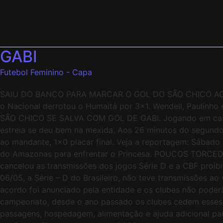
GABI
Futebol Feminino - Capa
SAIU DO BANCO PARA MARCAR O GOL DO SÃO CHICO AOS 44′.
o Nacional derrotou o Humaitá por 3×1. Wendell, Paulinho 
SÃO CHICO SE SALVA COM GOL DE GABI. Jogando em casa o
estreia se deu bem na mexida. Aos 26 minutos do segundo
ao mandante, 1×0 placar final. Veja a reportagem: Sábado
do Amazonas para enfrentar o Princesa. POUCOS TORCEDOR
cancelou as transmissões dos jogos Série D e a CBF proibi
06/05, a Série – D do Brasileiro, não teve transmissões a
acordo foi anunciado pela entidade e os clubes não poder
campeonato, desde o ano passado os clubes cedem esses di
passagens, hospedagem, alimentação e ajuda adicional par