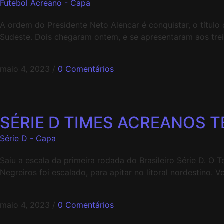
Futebol Acreano - Capa
A ordem do Presidente Neto Alencar é conquistar, o títul
Sudeste. Dois chegaram ontem, e se apresentaram aos trei
maio 4, 2023
/
0 Comentários
SÉRIE D TIMES ACREANOS 
Série D - Capa
Saiu a escala da primeira rodada do Brasileiro Série D. O
Negreiros foi escalado, para apitar no litoral nordestino.
maio 4, 2023
/
0 Comentários