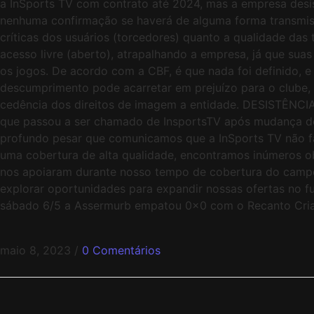
a InSports TV com contrato até 2024, mas a empresa desi
nenhuma confirmação se haverá de alguma forma transmissõ
críticas dos usuários (torcedores) quanto a qualidade das
acesso livre (aberto), atrapalhando a empresa, já que sua
os jogos. De acordo com a CBF, é que nada foi definido, e
descumprimento pode acarretar em prejuízo para o clube, 
cedência dos direitos de imagem a entidade. DESISTÊNCIA E
que passou a ser chamado de InsportsTV após mudança de do
profundo pesar que comunicamos que a InSports TV não fa
uma cobertura de alta qualidade, encontramos inúmeros ob
nos apoiaram durante nosso tempo de cobertura do campe
explorar oportunidades para expandir nossas ofertas
sábado 6/5 a Assermurb empatou 0x0 com o Recanto Cria
maio 8, 2023
/
0 Comentários